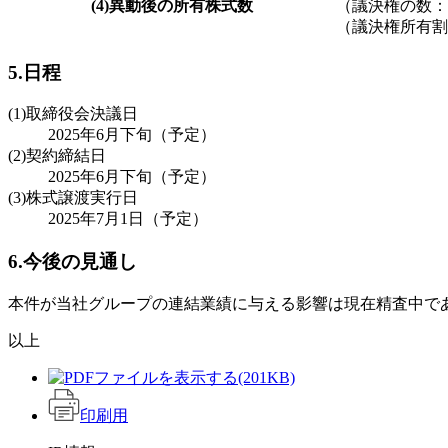
(4)異動後の所有株式数
（議決権の数：5
（議決権所有割合
5.日程
(1)取締役会決議日
2025年6月下旬（予定）
(2)契約締結日
2025年6月下旬（予定）
(3)株式譲渡実行日
2025年7月1日（予定）
6.今後の見通し
本件が当社グループの連結業績に与える影響は現在精査中で
以上
(201KB)
印刷用