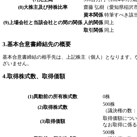
(8)大株主及び持株比率
齋藤 弘樹（愛知県稲沢市）
資本関係
特筆すべき該
(9)上場会社と当該会社との間の関係
人的関係
同上
取引関係
同上
3.基本合意書締結先の概要
基本合意書締結の相手先は、上記株主（個人）となります。
ざいません。
4.取得株式数、取得価額
(1)異動前の所有株式数
0株
500株
(2)取得株式数
（議決権の数：5
取得価額につい
(3)取得価額
なお取得に係る
500株