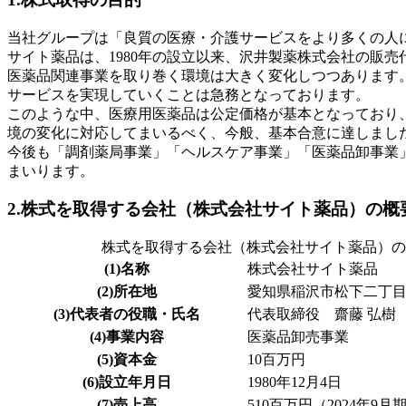
当社グループは「良質の医療・介護サービスをより多くの人
サイト薬品は、1980年の設立以来、沢井製薬株式会社の販
医薬品関連事業を取り巻く環境は大きく変化しつつあります
サービスを実現していくことは急務となっております。
このような中、医療用医薬品は公定価格が基本となっており
境の変化に対応してまいるべく、今般、基本合意に達しまし
今後も「調剤薬局事業」「ヘルスケア事業」「医薬品卸事業
まいります。
2.株式を取得する会社（株式会社サイト薬品）の概
株式を取得する会社（株式会社サイト薬品）の
(1)名称
株式会社サイト薬品
(2)所在地
愛知県稲沢市松下二丁目1番
(3)代表者の役職・氏名
代表取締役 齋藤 弘樹
(4)事業内容
医薬品卸売事業
(5)資本金
10百万円
(6)設立年月日
1980年12月4日
(7)売上高
510百万円（2024年9月