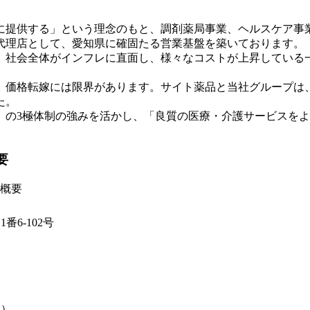
に提供する」という理念のもと、調剤薬局事業、ヘルスケア事
売代理店として、愛知県に確固たる営業基盤を築いております。
。社会全体がインフレに直面し、様々なコストが上昇している
、価格転嫁には限界があります。サイト薬品と当社グループは
た。
」の3極体制の強みを活かし、「良質の医療・介護サービスを
要
概要
6-102号
期）