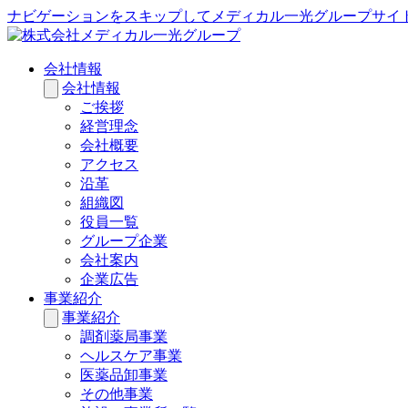
ナビゲーションをスキップしてメディカル一光グループサイ
会社情報
会社情報
ご挨拶
経営理念
会社概要
アクセス
沿革
組織図
役員一覧
グループ企業
会社案内
企業広告
事業紹介
事業紹介
調剤薬局事業
ヘルスケア事業
医薬品卸事業
その他事業