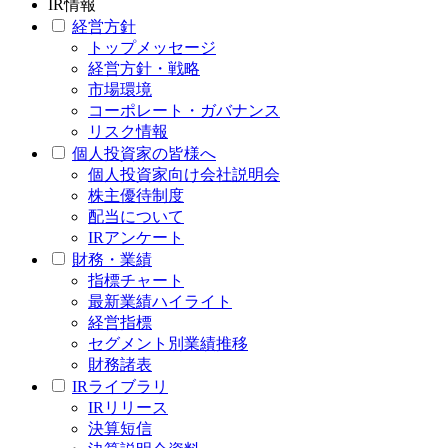
IR情報
経営方針
トップメッセージ
経営方針・戦略
市場環境
コーポレート・ガバナンス
リスク情報
個人投資家の皆様へ
個人投資家向け会社説明会
株主優待制度
配当について
IRアンケート
財務・業績
指標チャート
最新業績ハイライト
経営指標
セグメント別業績推移
財務諸表
IRライブラリ
IRリリース
決算短信