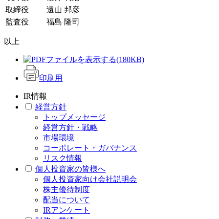
取締役
遠山 邦彦
監査役
福島 隆司
以上
(180KB)
印刷用
IR情報
経営方針
トップメッセージ
経営方針・戦略
市場環境
コーポレート・ガバナンス
リスク情報
個人投資家の皆様へ
個人投資家向け会社説明会
株主優待制度
配当について
IRアンケート