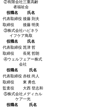
②有限会社三重高齢
者福祉会
役職名
氏名
代表取締役
後藤 則夫
取締役
後藤 明美
③株式会社ハピネラ
イフケア鳥取
役職名
氏名
代表取締役
箆津 哲
取締役
長尾 哲朗
④ウェルフェアー株式
会社
役職名
氏名
代表取締役
赤枝 尚人
取締役
東 勇也
監査役
大西 登志和
⑤株式会社メディカル
ケア一光
役職名
氏名