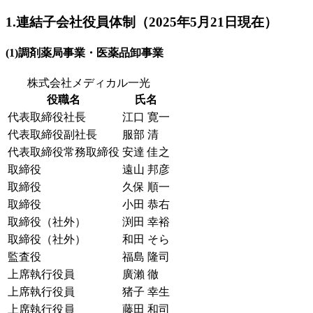
1.連結子会社役員体制（2025年5月21日現在）
(1)調剤薬局事業・医薬品卸事業
株式会社メディカル一光
役職名
氏名
代表取締役社長
江口 寛一
代表取締役副社長
服部 清
代表取締役常務取締役
安達 佳之
取締役
遠山 邦彦
取締役
久保 順一
取締役
小田 恭右
取締役（社外）
渕田 幸裕
取締役（社外）
和田 そら
監査役
福島 隆司
上席執行役員
廣瀨 徹
上席執行役員
猪子 幸生
上席執行役員
藤田 和司