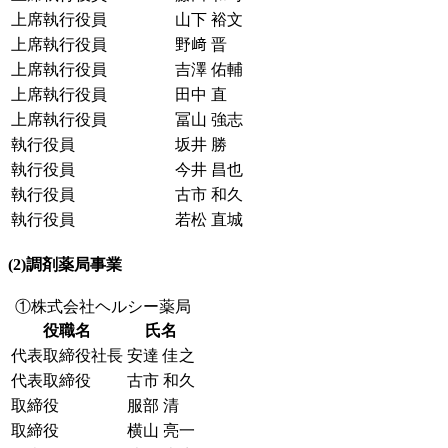
上席執行役員
山下 裕文
上席執行役員
野﨑 晋
上席執行役員
吉澤 佑輔
上席執行役員
田中 直
上席執行役員
冨山 強志
執行役員
坂井 勝
執行役員
今井 昌也
執行役員
古市 和久
執行役員
若松 直城
(2)調剤薬局事業
①株式会社ヘルシー薬局
役職名
氏名
代表取締役社長
安達 佳之
代表取締役
古市 和久
取締役
服部 清
取締役
横山 亮一