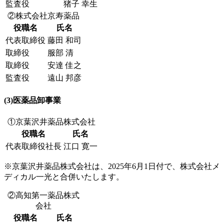
監査役
猪子 幸生
②株式会社京寿薬品
役職名
氏名
代表取締役
藤田 和司
取締役
服部 清
取締役
安達 佳之
監査役
遠山 邦彦
(3)医薬品卸事業
①京葉沢井薬品株式会社
役職名
氏名
代表取締役社長
江口 寛一
※京葉沢井薬品株式会社は、2025年6月1日付で、株式会社メ
ディカル一光と合併いたします。
②高知第一薬品株式
会社
役職名
氏名