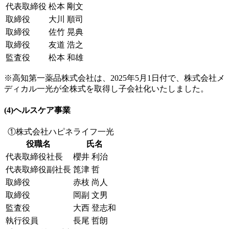
代表取締役
松本 剛文
取締役
大川 順司
取締役
佐竹 晃典
取締役
友道 浩之
監査役
松本 和雄
※高知第一薬品株式会社は、2025年5月1日付で、株式会社メ
ディカル一光が全株式を取得し子会社化いたしました。
(4)ヘルスケア事業
①株式会社ハピネライフ一光
役職名
氏名
代表取締役社長
櫻井 利治
代表取締役副社長
箆津 哲
取締役
赤枝 尚人
取締役
岡副 文男
監査役
大西 登志和
執行役員
長尾 哲朗