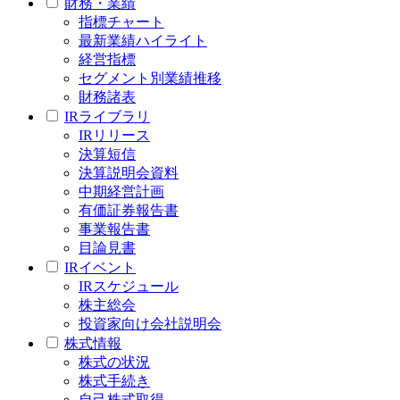
財務・業績
指標チャート
最新業績ハイライト
経営指標
セグメント別業績推移
財務諸表
IRライブラリ
IRリリース
決算短信
決算説明会資料
中期経営計画
有価証券報告書
事業報告書
目論見書
IRイベント
IRスケジュール
株主総会
投資家向け会社説明会
株式情報
株式の状況
株式手続き
自己株式取得