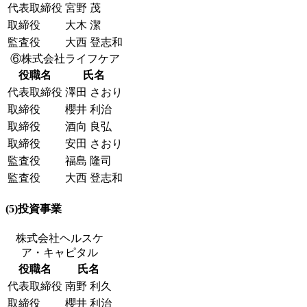
代表取締役
宮野 茂
取締役
大木 潔
監査役
大西 登志和
⑥株式会社ライフケア
役職名
氏名
代表取締役
澤田 さおり
取締役
櫻井 利治
取締役
酒向 良弘
取締役
安田 さおり
監査役
福島 隆司
監査役
大西 登志和
(5)投資事業
株式会社ヘルスケ
ア・キャピタル
役職名
氏名
代表取締役
南野 利久
取締役
櫻井 利治