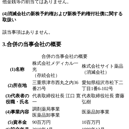
他金銭等の割当てはありません。
(4)消滅会社の新株予約権および新株予約権付社債に関する
取扱い
該当事項はありません。
3.合併の当事会社の概要
合併の当事会社の概要
株式会社メディカル一
株式会社サイト薬品
(1)名称
光
（消滅会社）
（存続会社）
三重県津市西丸之内36
愛知県稲沢市松下二
(2)所在地
番25号
丁目1番6-102号
(3)代表者の
代表取締役社長 江口 寛
代表取締役社長 齋藤
役職・氏名
一
弘樹
調剤薬局事業
(4)事業内容
医薬品卸事業
医薬品卸事業
(5)資本金
90百万円
10百万円