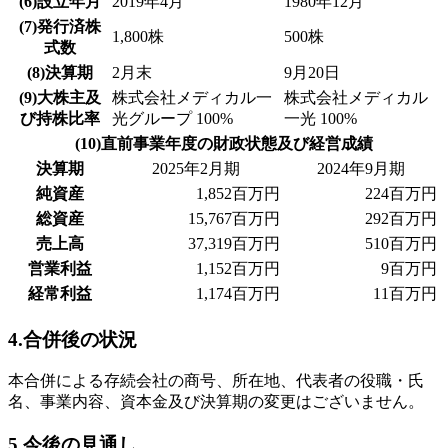
(6)設立年月
2019年4月
1980年12月
(7)発行済株
1,800株
500株
式数
(8)決算期
2月末
9月20日
(9)大株主及
株式会社メディカル一
株式会社メディカル
び持株比率
光グループ 100%
一光 100%
(10)直前事業年度の財政状態及び経営成績
決算期
2025年2月期
2024年9月期
純資産
1,852百万円
224百万円
総資産
15,767百万円
292百万円
売上高
37,319百万円
510百万円
営業利益
1,152百万円
9百万円
経常利益
1,174百万円
11百万円
4.合併後の状況
本合併による存続会社の商号、所在地、代表者の役職・氏
名、事業内容、資本金及び決算期の変更はございません。
5.今後の見通し