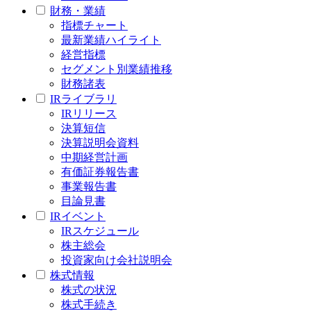
財務・業績
指標チャート
最新業績ハイライト
経営指標
セグメント別業績推移
財務諸表
IRライブラリ
IRリリース
決算短信
決算説明会資料
中期経営計画
有価証券報告書
事業報告書
目論見書
IRイベント
IRスケジュール
株主総会
投資家向け会社説明会
株式情報
株式の状況
株式手続き