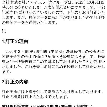
当社 株式会社メディカル一光グループは、2025年10月6日15
時30分に公表いたしました表記開示資料につきまして、一部
記載内容に誤りがございましたので、下記のとおり訂正いた
します。また、数値データにも訂正がありましたので訂正後
の数値データも送信いたします。
記
1.訂正の理由
「2026年２月期 第2四半期（中間期）決算短信」の公表後に
連結子会社の売上原価に含めるべき経費につきまして、販売
費及び一般管理費に含めて算出しておりましたことが判明い
たしました。これを売上原価に含める経費として訂正いたし
ます。
2.訂正の内容
訂正箇所には下線を付して別添のとおり表示しております。
訂正の概要は以下のとおりであります。
連結損益計算書（2026年2月期 第2四半期（中間期））