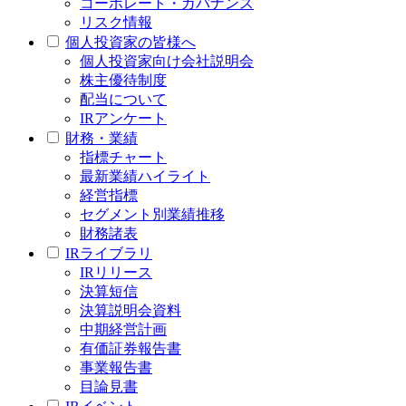
コーポレート・ガバナンス
リスク情報
個人投資家の皆様へ
個人投資家向け会社説明会
株主優待制度
配当について
IRアンケート
財務・業績
指標チャート
最新業績ハイライト
経営指標
セグメント別業績推移
財務諸表
IRライブラリ
IRリリース
決算短信
決算説明会資料
中期経営計画
有価証券報告書
事業報告書
目論見書