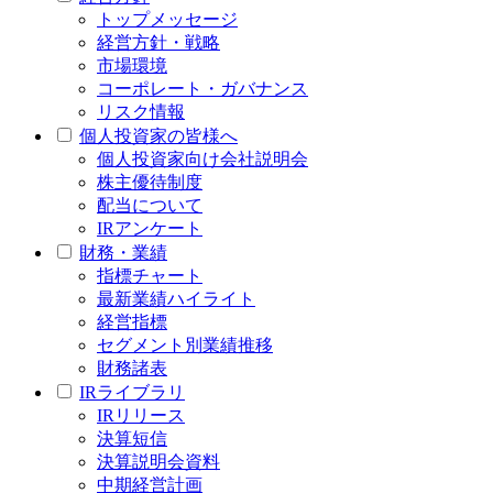
トップメッセージ
経営方針・戦略
市場環境
コーポレート・ガバナンス
リスク情報
個人投資家の皆様へ
個人投資家向け会社説明会
株主優待制度
配当について
IRアンケート
財務・業績
指標チャート
最新業績ハイライト
経営指標
セグメント別業績推移
財務諸表
IRライブラリ
IRリリース
決算短信
決算説明会資料
中期経営計画