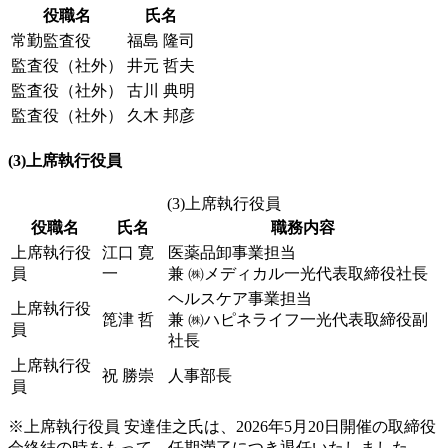
役職名
氏名
常勤監査役
福島 隆司
監査役（社外）
井元 哲夫
監査役（社外）
古川 典明
監査役（社外）
久木 邦彦
(3)上席執行役員
(3)上席執行役員
役職名
氏名
職務内容
上席執行役
江口 寛
医薬品卸事業担当
員
一
兼 ㈱メディカル一光代表取締役社長
ヘルスケア事業担当
上席執行役
箆津 哲
兼 ㈱ハピネライフ一光代表取締役副
員
社長
上席執行役
祝 勝崇
人事部長
員
※上席執行役員 安達佳之氏は、2026年5月20日開催の取締役
会終結の時をもって、任期満了につき退任いたしました。