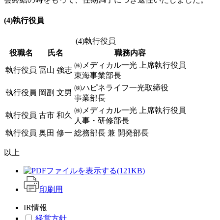
(4)執行役員
(4)執行役員
役職名
氏名
職務内容
㈱メディカル一光 上席執行役員
執行役員
冨山 強志
東海事業部長
㈱ハピネライフ一光取締役
執行役員
岡副 文男
事業部長
㈱メディカル一光 上席執行役員
執行役員
古市 和久
人事・研修部長
執行役員
奥田 修一
総務部長 兼 開発部長
以上
(121KB)
印刷用
IR情報
経営方針