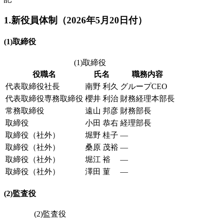
1.新役員体制（2026年5月20日付）
(1)取締役
(1)取締役
役職名
氏名
職務内容
代表取締役社長
南野 利久
グループCEO
代表取締役専務取締役
櫻井 利治
財務経理本部長
常務取締役
遠山 邦彦
財務部長
取締役
小田 恭右
経理部長
取締役（社外）
堀野 桂子
―
取締役（社外）
桑原 茂裕
―
取締役（社外）
堀江 裕
―
取締役（社外）
澤田 菫
―
(2)監査役
(2)監査役