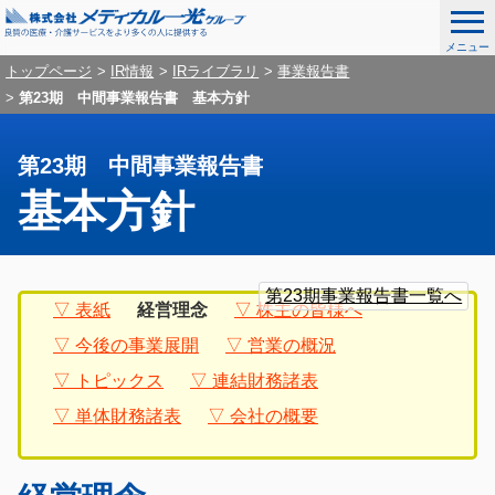
メニュー
ナ
こ
グ
トップページ
IR情報
IRライブラリ
事業報告書
ビ
こ
第23期 中間事業報告書 基本方針
ロ
ゲ
か
ー
ー
ら
シ
第23期 中間事業報告書
ナ
バ
ョ
基本方針
ビ
ン
ル
を
ゲ
ナ
ス
ー
グ
ロ
こ
キ
シ
ビ
ロ
ー
こ
第23期事業報告書一覧へ
ッ
ョ
表紙
経営理念
株主の皆様へ
ー
カ
か
ゲ
プ
ン
バ
ル
今後の事業展開
営業の概況
ら
し
ー
ル
ナ
て
本
トピックス
連結財務諸表
ナ
ビ
シ
メ
文
ビ
ゲ
単体財務諸表
会社の概要
デ
ョ
ゲ
ー
ィ
ー
シ
ン
カ
シ
ョ
ル