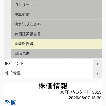
ゲ
ン
IRリリース
へ
ー
ジ
決算短信
シ
ャ
ョ
決算説明会資料
ン
ン
プ
有価証券報告書
事業報告書
目論見書
IRイベント
▼
株式情報
▼