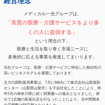
経営理念
ョ
ン
一
ン
に
光
に
ジ
メディカル一光グループは、
グ
ジ
ャ
ル
「良質の医療・介護サービスをより多
ャ
ン
ー
ン
プ
プ
くの人に提供する」
プ
サ
という理念の下、
イ
ト
医療と生活を取り巻く市場ニーズに
の
本
多角的に応える事業を推進してまいります。
文
へ
当社グループは、医療・介護サービスに特化した独自性の
ジ
高いビジネスモデルを展開しております。
ャ
ン
主力の調剤薬局事業は、7月にM&Aにて株式会社山梨薬剤
プ
センター（山梨県山梨市）を子会社化したことにより、昨
年5月の神奈川県に続く関東圏への進出となりました。併
せて1店舗の新規出店を行なったことにより、当中間期末
の店舗数は68店舗となりました。