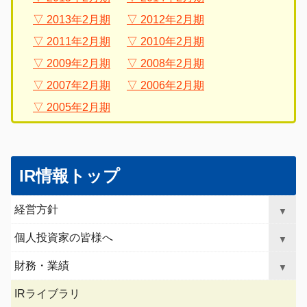
2013年2月期
2012年2月期
2011年2月期
2010年2月期
2009年2月期
2008年2月期
2007年2月期
2006年2月期
2005年2月期
グ
こ
ロ
こ
IR情報トップ
ー
か
バ
ら
経営方針
▼
ル
ロ
ナ
ー
個人投資家の皆様へ
▼
ビ
カ
ゲ
財務・業績
ル
▼
ー
ナ
シ
IRライブラリ
ビ
ョ