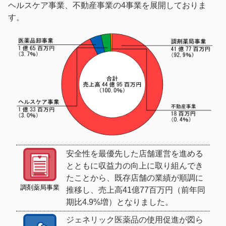
ヘルスケア事業、不動産事業の4事業を展開しておりま
ョ
ン
一
ン
に
す。
光
に
ジ
グ
ジ
ャ
ル
ャ
ン
ー
ン
プ
プ
プ
サ
イ
ト
の
本
文
へ
安全性を最優先した店舗運営を進める
ジ
ャ
とともに収益力の向上に取り組んでき
ン
たことから、既存店舗の業績が順調に
プ
調剤薬局事業
推移し、売上高41億77百万円（前年同
期比4.9%増）となりました。
ジェネリック医薬品の使用促進が図ら