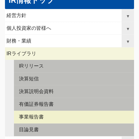
IR情報トップ
ー
か
バ
ら
経営方針
▼
ル
ロ
ナ
ー
個人投資家の皆様へ
▼
ビ
カ
ゲ
財務・業績
ル
▼
ー
ナ
シ
IRライブラリ
ビ
ョ
ゲ
ン
IRリリース
へ
ー
ジ
決算短信
シ
ャ
ョ
決算説明会資料
ン
ン
プ
有価証券報告書
事業報告書
目論見書