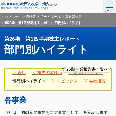
メニュー
ナ
こ
グ
トップページ
IR情報
IRライブラリ
事業報告書
ビ
こ
第26期 第1四半期株主レポート 部門別ハイライト
ロ
ゲ
か
ー
ー
ら
シ
第26期 第1四半期株主レポート
ナ
バ
ョ
部門別ハイライト
ビ
ン
ル
を
ゲ
ナ
ス
ー
グ
ロ
こ
キ
シ
ビ
ロ
ー
こ
第26期事業報告書一覧へ
ッ
ョ
表紙
株主の皆様へ
業績ハイライト
ー
カ
か
ゲ
プ
ン
バ
ル
部門別ハイライト
トピックス
会社概要
ら
し
ー
ル
ナ
て
本
ナ
ビ
シ
メ
文
ビ
ゲ
各事業
デ
ョ
ゲ
ー
ィ
ー
シ
ン
カ
当社は、調剤薬局事業をコア事業として、医薬品卸事業、
シ
ョ
ル