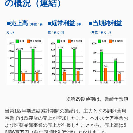
の概況（連結）
ョ
ン
一
ン
に
光
に
ジ
グ
■売上高
■経常利益
■当期純利益
ジ
ャ
（単位：百
（単
ル
ャ
ン
ー
万円）
位：百万円）
（単位：百万円）
ン
プ
プ
プ
サ
イ
ト
の
本
文
へ
ジ
ャ
※第29期通期は、業績予想値
ン
プ
当第1四半期連結累計期間の業績は、主力とする調剤薬局
事業では既存店の売上が増加したこと、ヘルスケア事業お
よび医薬品卸事業の売上が伸長したことから、売上高は5
6億6百万円（前年同期比9.8%増）となりました。