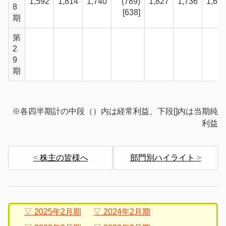
1,592
1,814
1,740
(789)
1,827
1,736
1,67
8
[638]
期
第
2
9
期
※各四半期計の中段（）内は経常利益、下段[]内は当期純
利益
株主の皆様へ
部門別ハイライト
2025年2月期
2024年2月期