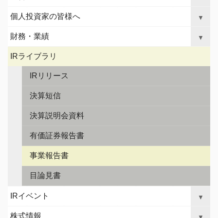
ロ
ナ
ー
個人投資家の皆様へ
▼
ビ
カ
ゲ
財務・業績
ル
▼
ー
ナ
シ
IRライブラリ
ビ
ョ
ゲ
ン
IRリリース
へ
ー
ジ
決算短信
シ
ャ
ョ
決算説明会資料
ン
ン
プ
有価証券報告書
事業報告書
目論見書
IRイベント
▼
株式情報
▼