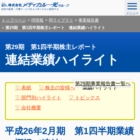
メニュー
ナ
こ
グ
トップページ
IR情報
IRライブラリ
事業報告書
ビ
こ
第29期 第1四半期株主レポート 連結業績ハイライト
ロ
ゲ
か
ー
ー
ら
シ
第29期 第1四半期株主レポート
ナ
バ
ョ
連結業績ハイライト
ビ
ン
ル
を
ゲ
ナ
ス
ー
グ
ロ
こ
キ
シ
ビ
ロ
ー
こ
第29期事業報告書一覧へ
ッ
ョ
表紙
株主の皆様へ
業績ハイライト
ー
カ
か
ゲ
プ
ン
バ
ル
部門別ハイライト
トピックス
ら
し
ー
ル
ナ
て
本
会社概要
ナ
ビ
シ
メ
文
ビ
ゲ
デ
ョ
ゲ
ー
ィ
平成26年2月期 第1四半期業績
ー
シ
ン
カ
シ
ョ
ル