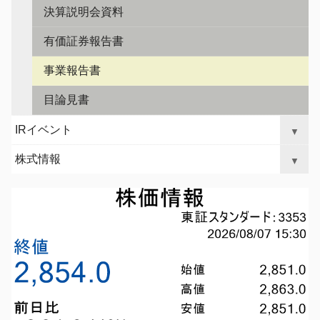
ョ
決算説明会資料
ン
ン
プ
有価証券報告書
事業報告書
目論見書
IRイベント
▼
株式情報
▼