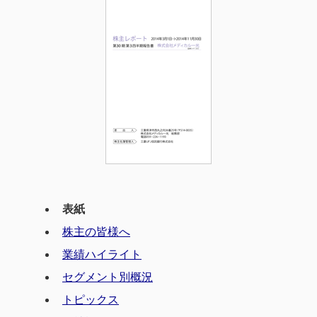
ョ
ン
一
ン
に
光
に
ジ
グ
ジ
ャ
ル
ャ
ン
ー
ン
プ
プ
プ
サ
イ
ト
の
本
文
へ
表紙
ジ
株主の皆様へ
ャ
ン
業績ハイライト
プ
セグメント別概況
トピックス