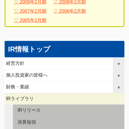
2009年2月期
2008年2月期
2007年2月期
2006年2月期
2005年2月期
グ
こ
ロ
こ
IR情報トップ
ー
か
バ
ら
経営方針
▼
ル
ロ
ナ
ー
個人投資家の皆様へ
▼
ビ
カ
ゲ
財務・業績
ル
▼
ー
ナ
シ
IRライブラリ
ビ
ョ
ゲ
ン
IRリリース
へ
ー
ジ
決算短信
シ
ャ