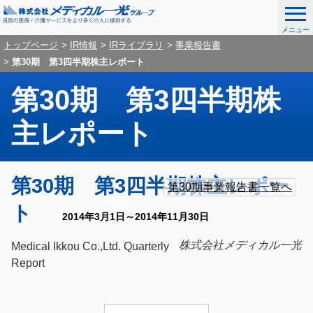
メニュー
ナ
こ
グ
トップページ
IR情報
IRライブラリ
事業報告書
ビ
こ
第30期 第3四半期株主レポート
ロ
ゲ
か
ー
ー
第30期 第3四半期株
ら
シ
ナ
バ
ョ
主レポート
ビ
ン
ル
を
ゲ
ナ
ス
ー
グ
ロ
こ
キ
シ
ビ
第30期 第3四半期株主レポー
ロ
ー
こ
第30期事業報告書一覧へ
ッ
ョ
ー
カ
か
ゲ
プ
ト
ン
バ
ル
2014年3月1日～2014年11月30日
ら
し
ー
ル
ナ
て
本
株式会社メディカル一光
ナ
ビ
Medical Ikkou Co.,Ltd. Quarterly
シ
メ
文
ビ
ゲ
Report
デ
ョ
ゲ
ー
ィ
ー
シ
ン
カ
シ
ョ
ル