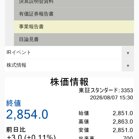
決算説明会資料
ン
ン
プ
有価証券報告書
事業報告書
目論見書
IRイベント
▼
株式情報
▼