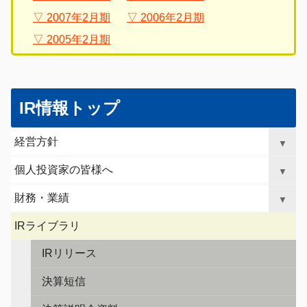
2007年2月期
2006年2月期
2005年2月期
グ
こ
ロ
こ
IR情報トップ
ー
か
バ
ら
経営方針
▼
ル
ロ
ナ
ー
個人投資家の皆様へ
▼
ビ
カ
ゲ
財務・業績
ル
▼
ー
ナ
シ
IRライブラリ
ビ
ョ
ゲ
ン
IRリリース
へ
ー
ジ
決算短信
シ
ャ
ョ