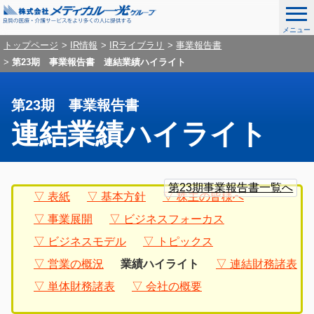
メニュー
ナ
こ
グ
トップページ
IR情報
IRライブラリ
事業報告書
ビ
こ
第23期 事業報告書 連結業績ハイライト
ロ
ゲ
か
ー
ー
ら
シ
第23期 事業報告書
ナ
バ
ョ
連結業績ハイライト
ビ
ン
ル
を
ゲ
ナ
ス
ー
グ
ロ
こ
キ
シ
ビ
ロ
ー
こ
第23期事業報告書一覧へ
ッ
ョ
表紙
基本方針
株主の皆様へ
ー
カ
か
ゲ
プ
ン
バ
ル
事業展開
ビジネスフォーカス
ら
し
ー
ル
ナ
て
本
ビジネスモデル
トピックス
ナ
ビ
シ
メ
文
ビ
ゲ
営業の概況
業績ハイライト
連結財務諸表
デ
ョ
ゲ
ー
ィ
単体財務諸表
会社の概要
ー
シ
ン
カ
シ
ョ
ル