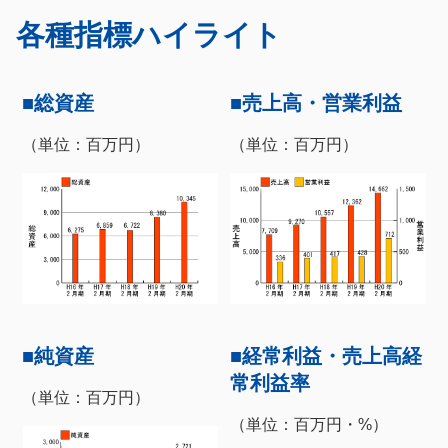
ョ
ン
一
各種指標ハイライト
ン
に
光
に
ジ
グ
ジ
ャ
ル
■総資産
■売上高・営業利益
ャ
ン
ー
ン
プ
プ
（単位：百万円）
（単位：百万円）
プ
サ
イ
ト
の
本
文
へ
ジ
ャ
ン
■純資産
■経常利益・売上高経
プ
常利益率
（単位：百万円）
（単位：百万円・%）