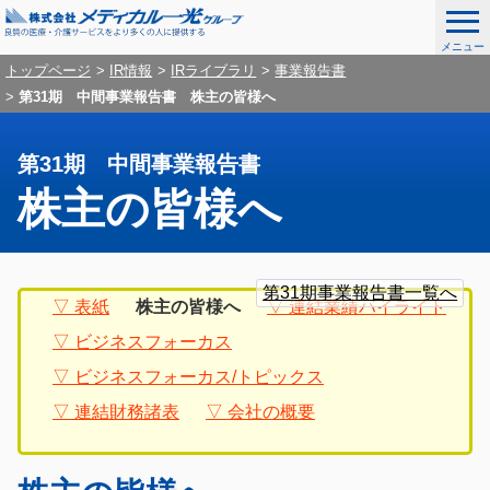
メニュー
ナ
こ
グ
トップページ
IR情報
IRライブラリ
事業報告書
ビ
こ
第31期 中間事業報告書 株主の皆様へ
ロ
ゲ
か
ー
ー
ら
シ
第31期 中間事業報告書
ナ
バ
ョ
株主の皆様へ
ビ
ン
ル
を
ゲ
ナ
ス
ー
グ
ロ
こ
キ
シ
ビ
ロ
ー
こ
第31期事業報告書一覧へ
ッ
ョ
表紙
株主の皆様へ
連結業績ハイライト
ー
カ
か
ゲ
プ
ン
バ
ル
ビジネスフォーカス
ら
し
ー
ル
ナ
て
本
ビジネスフォーカス/トピックス
ナ
ビ
シ
メ
文
ビ
ゲ
連結財務諸表
会社の概要
デ
ョ
ゲ
ー
ィ
ー
シ
ン
カ
シ
ョ
ル