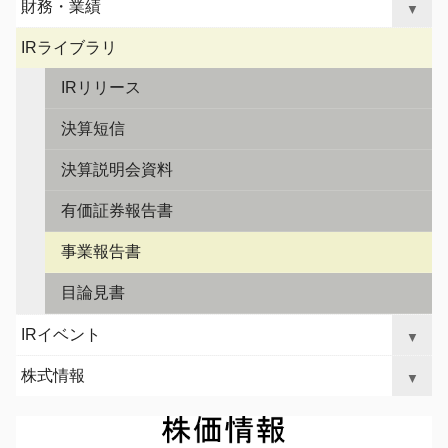
財務・業績
ル
▼
ー
ナ
シ
IRライブラリ
ビ
ョ
ゲ
ン
IRリリース
へ
ー
ジ
決算短信
シ
ャ
ョ
決算説明会資料
ン
ン
プ
有価証券報告書
事業報告書
目論見書
IRイベント
▼
株式情報
▼