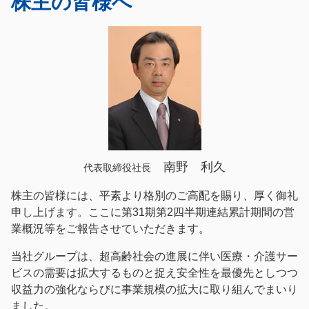
株主の皆様へ
ョ
ン
一
ン
に
光
に
ジ
グ
ジ
ャ
ル
ャ
ン
ー
ン
プ
プ
プ
サ
イ
ト
の
本
南野 利久
代表取締役社長
文
株主の皆様には、平素より格別のご高配を賜り、厚く御礼
へ
ジ
申し上げます。ここに第31期第2四半期連結累計期間の営
ャ
業概況等をご報告させていただきます。
ン
当社グループは、超高齢社会の進展に伴い医療・介護サー
プ
ビスの需要は拡大するものと捉え安全性を最優先としつつ
収益力の強化ならびに事業規模の拡大に取り組んでまいり
ました。