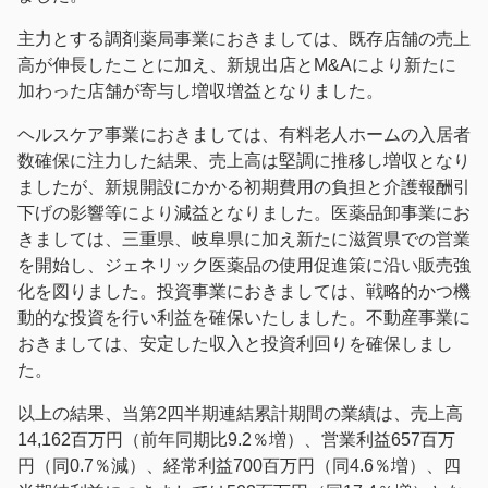
主力とする調剤薬局事業におきましては、既存店舗の売上
高が伸長したことに加え、新規出店とM&Aにより新たに
加わった店舗が寄与し増収増益となりました。
ヘルスケア事業におきましては、有料老人ホームの入居者
数確保に注力した結果、売上高は堅調に推移し増収となり
ましたが、新規開設にかかる初期費用の負担と介護報酬引
下げの影響等により減益となりました。医薬品卸事業にお
きましては、三重県、岐阜県に加え新たに滋賀県での営業
を開始し、ジェネリック医薬品の使用促進策に沿い販売強
化を図りました。投資事業におきましては、戦略的かつ機
動的な投資を行い利益を確保いたしました。不動産事業に
おきましては、安定した収入と投資利回りを確保しまし
た。
以上の結果、当第2四半期連結累計期間の業績は、売上高
14,162百万円（前年同期比9.2％増）、営業利益657百万
円（同0.7％減）、経常利益700百万円（同4.6％増）、四